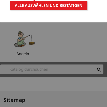
ALLE AUSWÄHLEN UND BESTÄTIGEN
Aquaristik
Gartenteich
Angeln

Sitemap