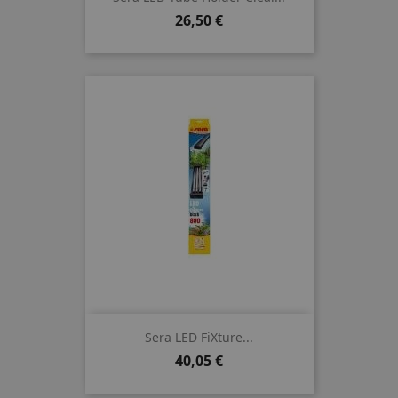
Preis
26,50 €
Sera LED FiXture...
Preis
40,05 €