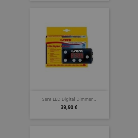
Sera LED Digital Dimmer...
Preis
39,90 €