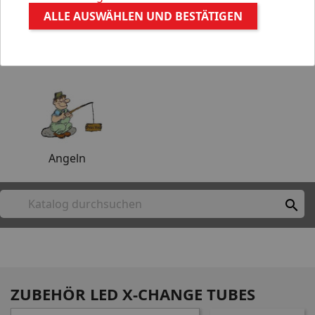
ALLE AUSWÄHLEN UND BESTÄTIGEN
Aquaristik
Gartenteich
Angeln

ZUBEHÖR LED X-CHANGE TUBES