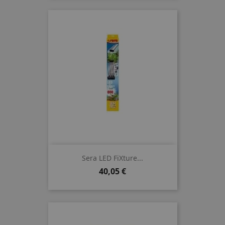
Sera LED FiXture...
Preis
40,05 €