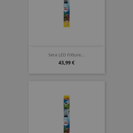
Sera LED FiXture...
Preis
43,99 €