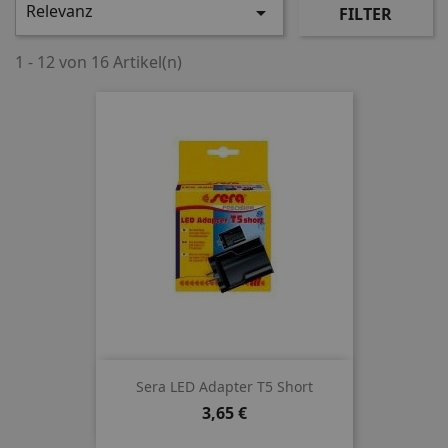
Relevanz

FILTER
1 - 12 von 16 Artikel(n)
Sera LED Adapter T5 Short
Preis
3,65 €