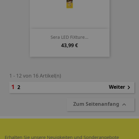
Sera LED FiXture...
Preis
43,99 €
1 - 12 von 16 Artikel(n)
1
Weiter
2

Zum Seitenanfang

Erhalten Sie unsere Neuigkeiten und Sonderangebote