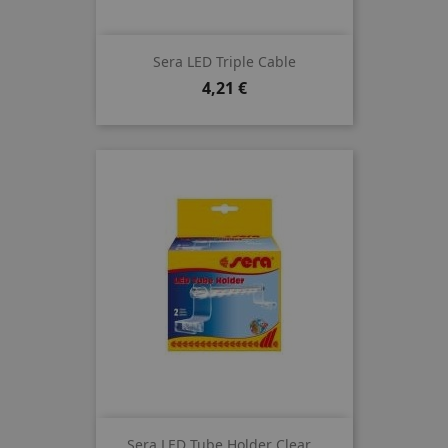
Sera LED Triple Cable
Preis
4,21 €
Sera LED Tube Holder Clear...