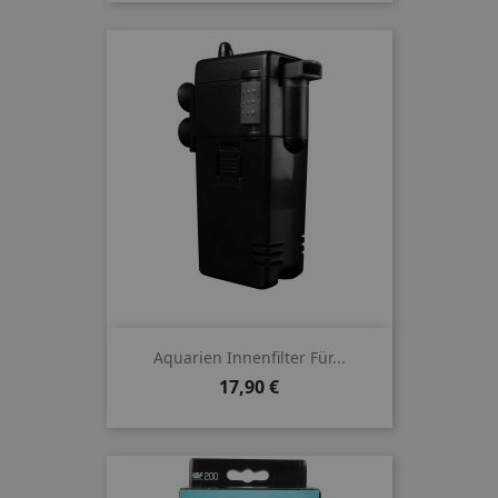
Aquarien Innenfilter Für...
Preis
17,90 €