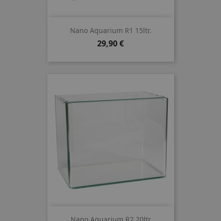
Nano Aquarium R1 15ltr.
Preis
29,90 €
Nano Aquarium R2 20ltr