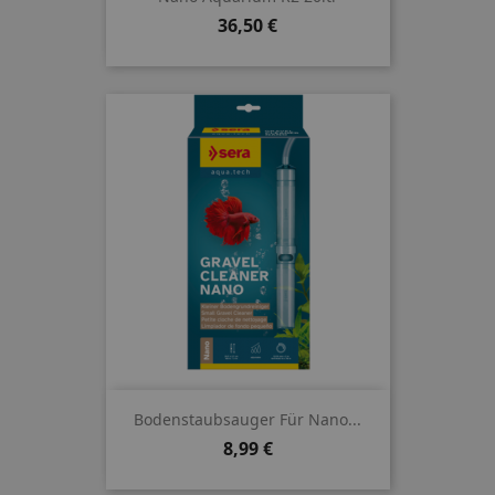
Preis
36,50 €
Bodenstaubsauger Für Nano...
Preis
8,99 €