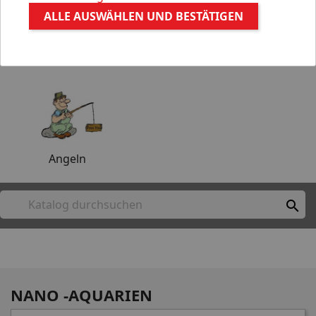
ALLE AUSWÄHLEN UND BESTÄTIGEN
Aquaristik
Gartenteich
Angeln

NANO -AQUARIEN