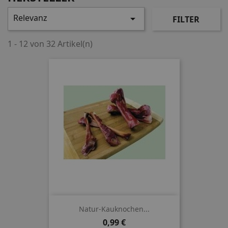
Relevanz

FILTER
1 - 12 von 32 Artikel(n)
Natur-Kauknochen...
Preis
0,99 €