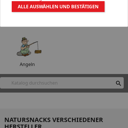
ALLE AUSWÄHLEN UND BESTÄTIGEN
Aquaristik
Gartenteich
Angeln

NATURSNACKS VERSCHIEDENER
HERSTELLER