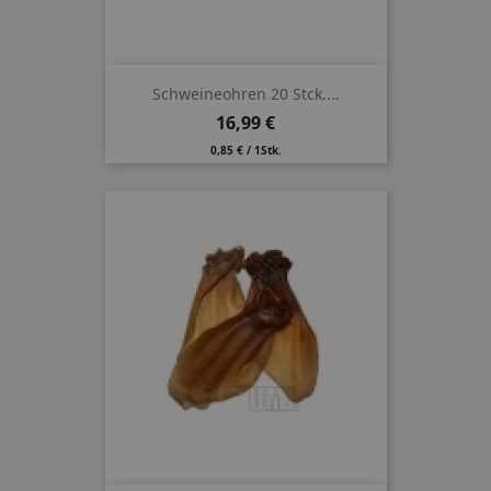
Schweineohren 20 Stck....
Preis
16,99 €
0,85 € / 1Stk.