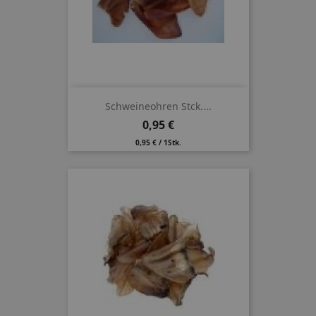
Schweineohren Stck....
Preis
0,95 €
0,95 € / 1Stk.