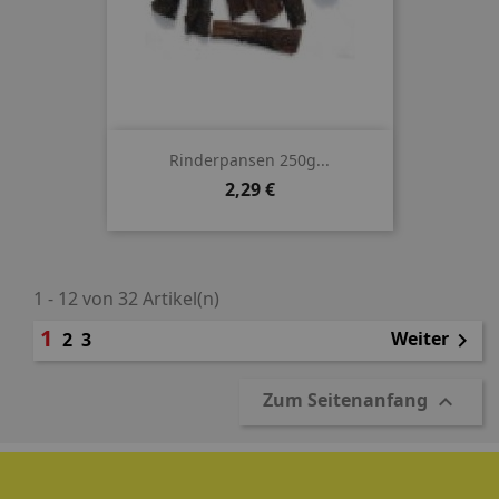
Rinderpansen 250g...
Preis
2,29 €
1 - 12 von 32 Artikel(n)
1
Weiter
2
3

Zum Seitenanfang
