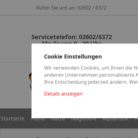
Rufen Sie uns an:
02602 / 6372
Servicetelefon: 02602/6372
Mo-Fr von 9 - 20 Uhr
Cookie Einstellungen
Wir verwenden Cookies, um Ihnen die Nu
anderen Unternehmen personalisierte An
Ihre Entscheidung jederzeit ändern. Wei
Details anzeigen
Katze
Hund
Startseite
Hund
Katze
Nagetiere
Aquaristik
T