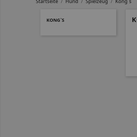
Startseite
Hund
Spielzeug
Kong`s
K
KONG`S