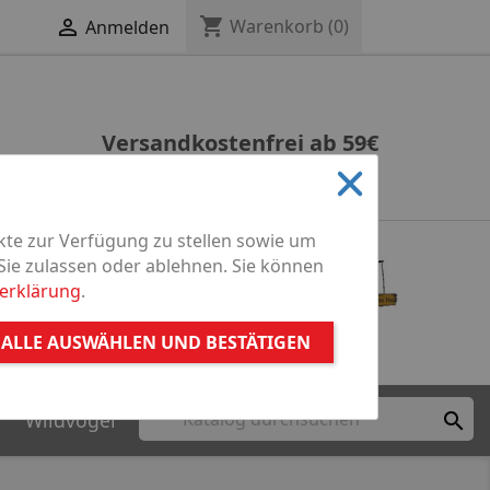
shopping_cart

Warenkorb
(0)
Anmelden
Versandkostenfrei ab 59€
kte zur Verfügung zu stellen sowie um
Sie zulassen oder ablehnen. Sie können
erklärung
.
ALLE AUSWÄHLEN UND BESTÄTIGEN
Angeln
Gartenteich
r
Wildvögel
