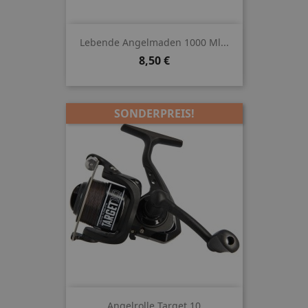
Lebende Angelmaden 1000 Ml...
Preis
8,50 €
SONDERPREIS!
Angelrolle Target 10