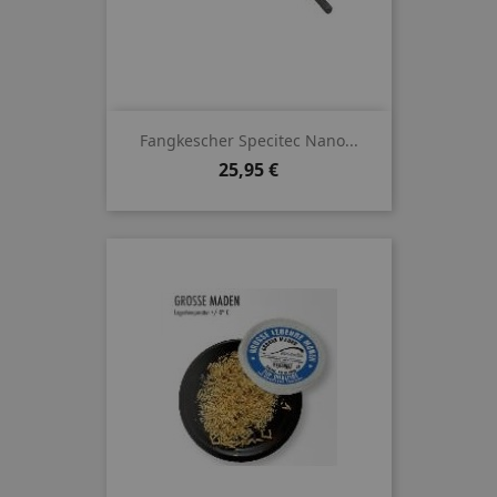
Fangkescher Specitec Nano...
Preis
25,95 €