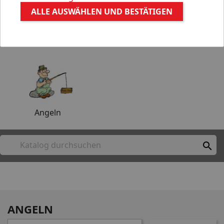
ALLE AUSWÄHLEN UND BESTÄTIGEN
Aquaristik
Gartenteich
Angeln

ANGELN