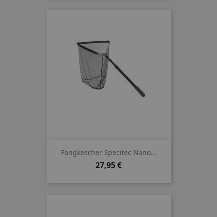
Fangkescher Specitec Nano...
Preis
27,95 €