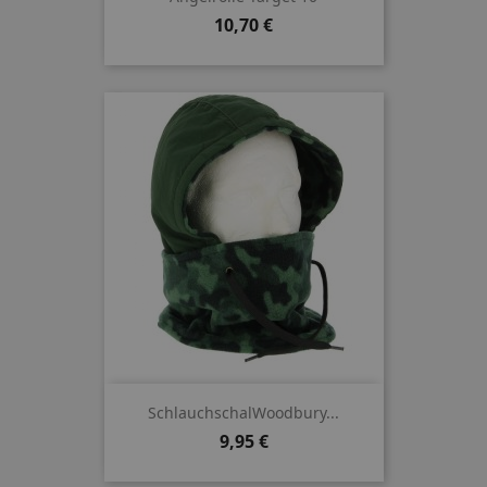
Preis
10,70 €
SchlauchschalWoodbury...
Preis
9,95 €