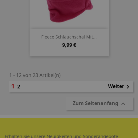
Fleece Schlauchschal Mit...
Preis
9,99 €
1 - 12 von 23 Artikel(n)
1
Weiter
2

Zum Seitenanfang

Erhalten Sie unsere Neuigkeiten und Sonderangebote