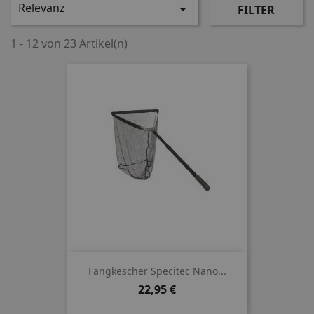
Relevanz

FILTER
1 - 12 von 23 Artikel(n)
Fangkescher Specitec Nano...
Preis
22,95 €