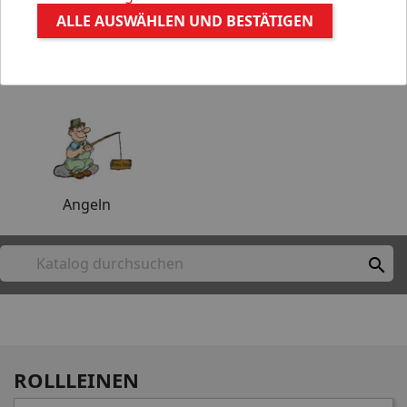
ALLE AUSWÄHLEN UND BESTÄTIGEN
Aquaristik
Gartenteich
Angeln

ROLLLEINEN