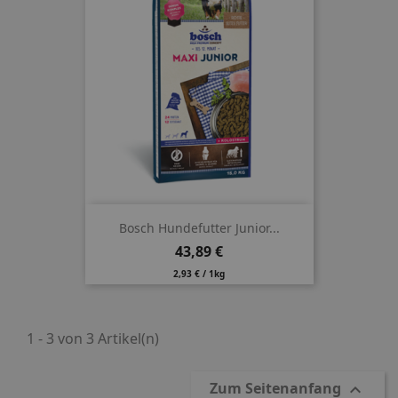
Bosch Hundefutter Junior...
Preis
43,89 €
2,93 € / 1kg
1 - 3 von 3 Artikel(n)
Zum Seitenanfang
