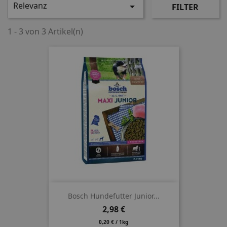
Relevanz

FILTER
1 - 3 von 3 Artikel(n)
Bosch Hundefutter Junior...
Preis
2,98 €
0,20 € / 1kg