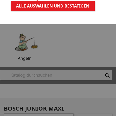
ALLE AUSWÄHLEN UND BESTÄTIGEN
Aquaristik
Gartenteich
Angeln

BOSCH JUNIOR MAXI