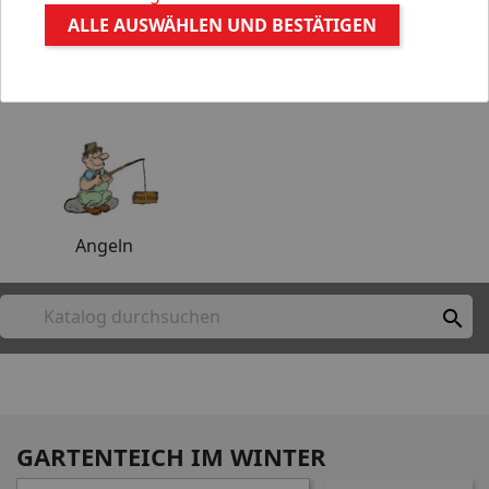
ALLE AUSWÄHLEN UND BESTÄTIGEN
Aquaristik
Gartenteich
Angeln

GARTENTEICH IM WINTER