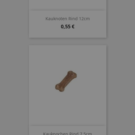
Kauknoten Rind 12cm
Preis
0,55 €
Kauknochen Rind 7,5cm