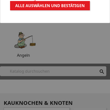
ALLE AUSWÄHLEN UND BESTÄTIGEN
Aquaristik
Gartenteich
Angeln

KAUKNOCHEN & KNOTEN