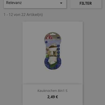
Relevanz

FILTER
1 - 12 von 22 Artikel(n)
Kauknochen 8in1 S
Preis
2,49 €