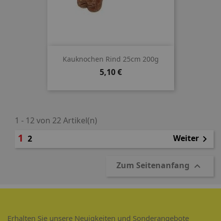
Kauknochen Rind 25cm 200g
Preis
5,10 €
1 - 12 von 22 Artikel(n)
1
Weiter
2

Zum Seitenanfang

Erhalten Sie unsere Neuigkeiten und Sonderangebote