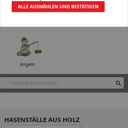
ALLE AUSWÄHLEN UND BESTÄTIGEN
Aquaristik
Gartenteich
Angeln

HASENSTÄLLE AUS HOLZ