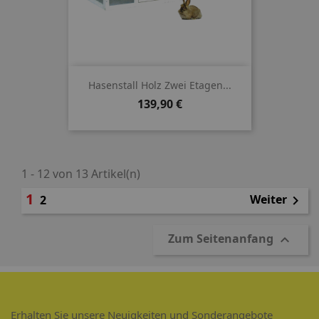
Hasenstall Holz Zwei Etagen...
Preis
139,90 €
1 - 12 von 13 Artikel(n)
1
Weiter
2

Zum Seitenanfang

Erhalten Sie unsere Neuigkeiten und Sonderangebote