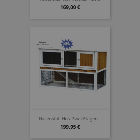
Preis
169,00 €
Hasenstall Holz Zwei Etagen...
Preis
199,95 €