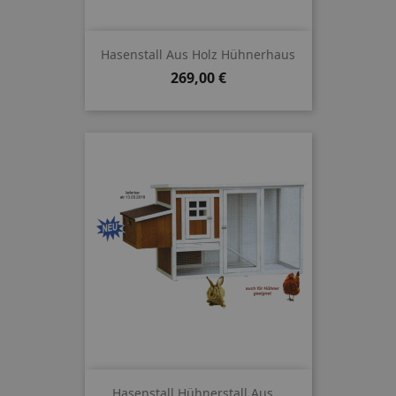
Hasenstall Aus Holz Hühnerhaus
Preis
269,00 €
Hasenstall Hühnerstall Aus...