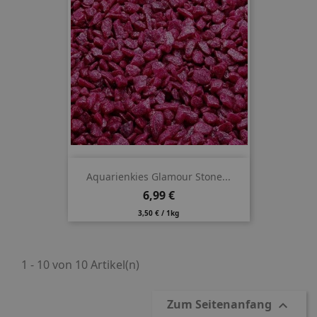
Aquarienkies Glamour Stone...
Preis
6,99 €
3,50 € / 1kg
1 - 10 von 10 Artikel(n)
Zum Seitenanfang
