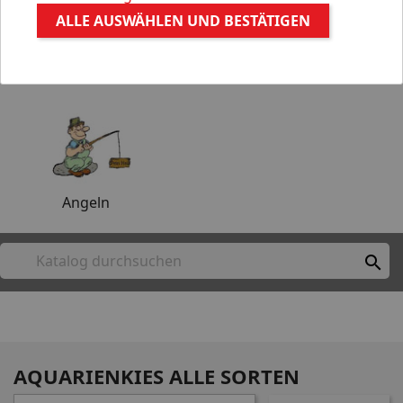
ALLE AUSWÄHLEN UND BESTÄTIGEN
Aquaristik
Gartenteich
Angeln

AQUARIENKIES ALLE SORTEN