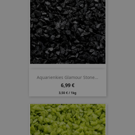
Aquarienkies Glamour Stone...
Preis
6,99 €
3,50 € / 1kg