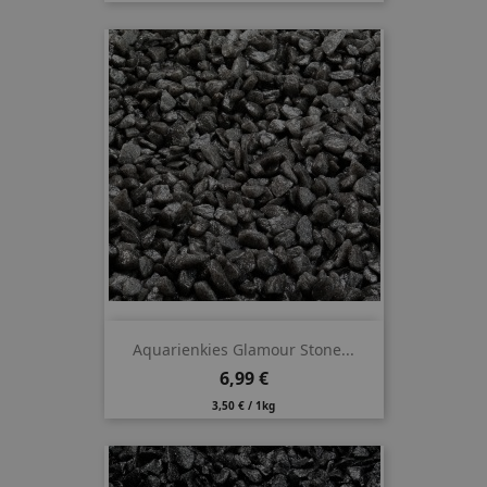
Aquarienkies Glamour Stone...
Preis
6,99 €
3,50 € / 1kg