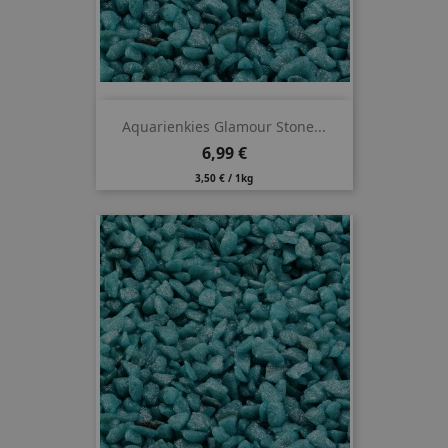
Aquarienkies Glamour Stone...
Preis
6,99 €
3,50 € / 1kg