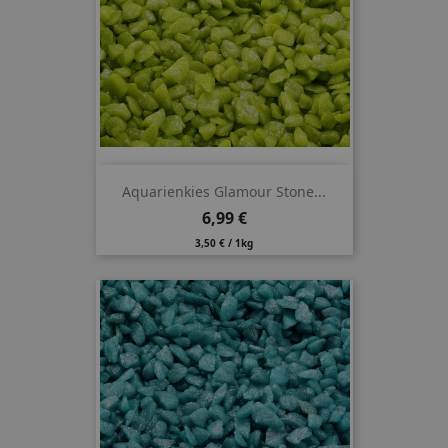
Aquarienkies Glamour Stone...
Preis
6,99 €
3,50 € / 1kg