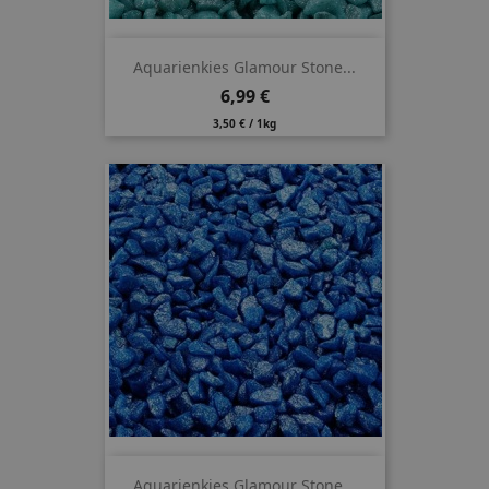
Aquarienkies Glamour Stone...
Preis
6,99 €
3,50 € / 1kg
Aquarienkies Glamour Stone...