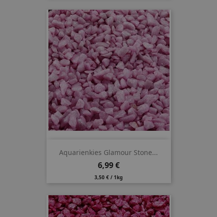
Aquarienkies Glamour Stone...
Preis
6,99 €
3,50 € / 1kg