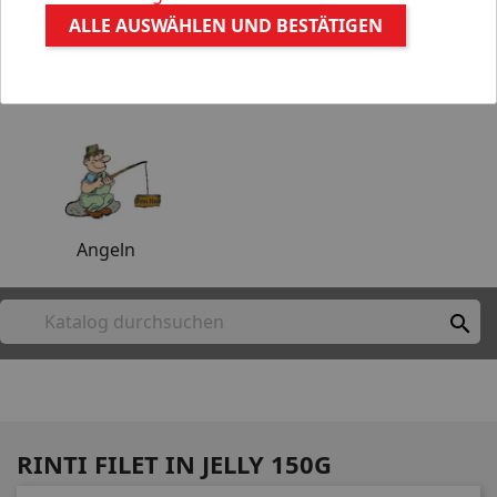
ALLE AUSWÄHLEN UND BESTÄTIGEN
Aquaristik
Gartenteich
Angeln

RINTI FILET IN JELLY 150G