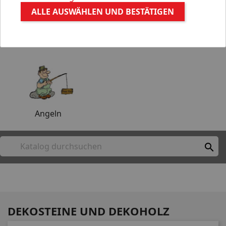
ALLE AUSWÄHLEN UND BESTÄTIGEN
Aquaristik
Gartenteich
Angeln

DEKOSTEINE UND DEKOHOLZ