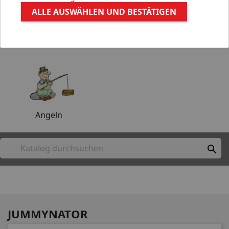
ALLE AUSWÄHLEN UND BESTÄTIGEN
Aquaristik
Gartenteich
Angeln

JUMMYNATOR