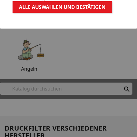
ALLE AUSWÄHLEN UND BESTÄTIGEN
Aquaristik
Gartenteich
Angeln

DRUCKFILTER VERSCHIEDENER
HERSTELLER